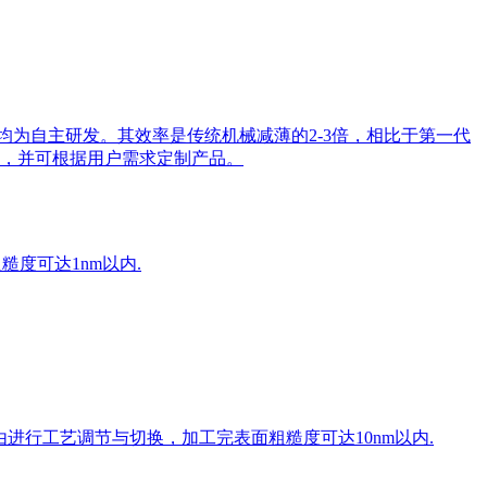
，均为自主研发。其效率是传统机械减薄的2-3倍，相比于第一代
，并可根据用户需求定制产品。
糙度可达1nm以内.
由进行工艺调节与切换，加工完表面粗糙度可达10nm以内.