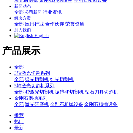
激光研磨机
金刚石粗抛设备
金刚石精抛设备
新闻动态
全部
行业资讯
公司新闻
解决方案
全部
应用行业
合作伙伴
荣誉资质
加入我们
English
产品展示
全部
3轴激光切割系列
全部
绿光切割机
红光切割机
5轴激光切割机系列
全部
4P激光切割机
振镜4P切割机
钻石刀具切割机
金刚石磨抛系列
全部
激光研磨机
金刚石粗抛设备
金刚石精抛设备
推荐
热门
最新