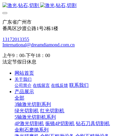
广东省广州市
番禺区沙渡公路1号2栋1楼
13172013355
International@dreamdiamond.com.cn
上午9：00-下午18：00
法定节假日休息
网站首页
关于我们
联系我们
公司简介
在线留言
在线反馈
产品展示
全部
3轴激光切割系列
绿光切割机
红光切割机
5轴激光切割机系列
4P激光切割机
振镜4P切割机
钻石刀具切割机
金刚石磨抛系列