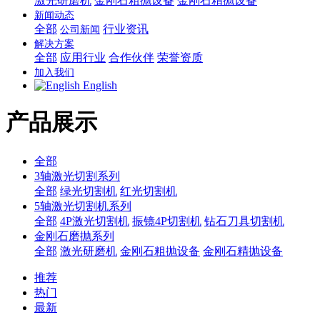
激光研磨机
金刚石粗抛设备
金刚石精抛设备
新闻动态
全部
行业资讯
公司新闻
解决方案
全部
应用行业
合作伙伴
荣誉资质
加入我们
English
产品展示
全部
3轴激光切割系列
全部
绿光切割机
红光切割机
5轴激光切割机系列
全部
4P激光切割机
振镜4P切割机
钻石刀具切割机
金刚石磨抛系列
全部
激光研磨机
金刚石粗抛设备
金刚石精抛设备
推荐
热门
最新