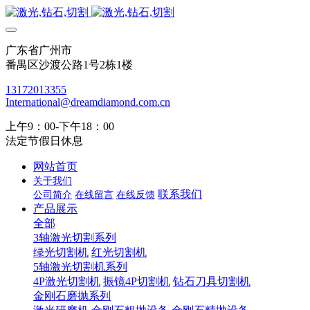
广东省广州市
番禺区沙渡公路1号2栋1楼
13172013355
International@dreamdiamond.com.cn
上午9：00-下午18：00
法定节假日休息
网站首页
关于我们
联系我们
公司简介
在线留言
在线反馈
产品展示
全部
3轴激光切割系列
绿光切割机
红光切割机
5轴激光切割机系列
4P激光切割机
振镜4P切割机
钻石刀具切割机
金刚石磨抛系列